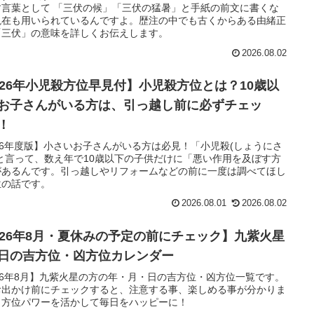
す言葉として 「三伏の候」「三伏の猛暑」と手紙の前文に書くな
現在も用いられているんですよ。歴注の中でも古くからある由緒正
「三伏」の意味を詳しくお伝えします。
2026.08.02
026年小児殺方位早見付】小児殺方位とは？10歳以
お子さんがいる方は、引っ越し前に必ずチェッ
！
26年度版】小さいお子さんがいる方は必見！「小児殺(しょうにさ
と言って、数え年で10歳以下の子供だけに「悪い作用を及ぼす方
があるんです。引っ越しやリフォームなどの前に一度は調べてほし
位の話です。
2026.08.01
2026.08.02
026年8月・夏休みの予定の前にチェック】九紫火星
日の吉方位・凶方位カレンダー
26年8月】九紫火星の方の年・月・日の吉方位・凶方位一覧です。
お出かけ前にチェックすると、注意する事、楽しめる事が分かりま
。方位パワーを活かして毎日をハッピーに！