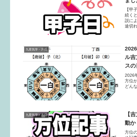
まし
【甲子
続く
説に
途切
と良
20
九星気学・方位
ル吉
スの
202
方位
どん
【吉
九星気学・方位
動か
方位