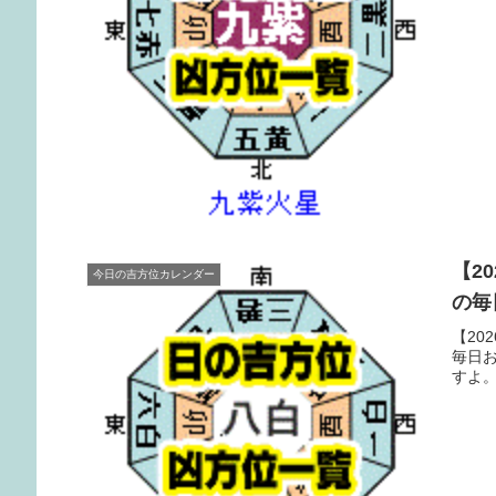
【2
今日の吉方位カレンダー
の毎
【20
毎日
すよ