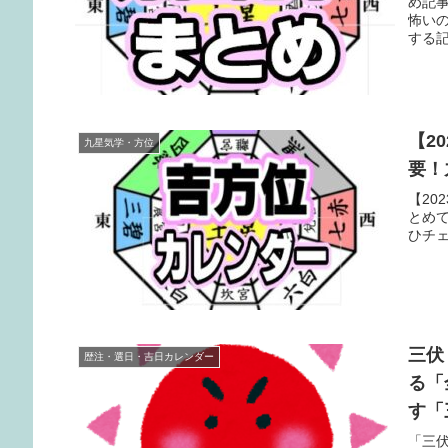
め記
怖い
する
【2
九星気学・方位
要！
【20
とめ
ひチ
三伏
歴注・選日・吉日カレンダー
る「
す「
「三伏