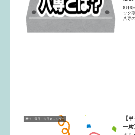
8月6
ック
八専
【甲
歴注・選日・吉日カレンダー
一粒