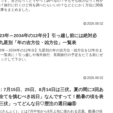
事です。吉方位ってどうやって調べるの？そもそも凶方位って何が
の？旅行に行くけど何を調べたらいいの？などとにかく方位に関係
記事をまとめました。
2026.08.02
023年～2034年の12年分】引っ越し前には絶対必
九星別「年の吉方位・凶方位」一覧表
23年～2034年の12年分】九星別の年の吉方位・凶方位を12年分ま
て一覧表に！引っ越しや海外旅行、長期旅行の予定をたてる前にぜ
ェックして下さい。
2026.08.02
：7月15日、25日、8月14日は三伏。夏の間に3回あ
全てを慎むべき凶日」なんですって！酷暑の頃を表
三伏」ってどんな日♡歴注の選日編⑧
(さんぷく)」とは7月中旬から8月上旬に使われる言葉。酷暑の頃