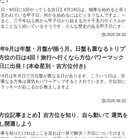
た！
日・60日に1回やってくる吉日】8月18日は、物事を始めると長く
と言われている甲子日。何かを始めるにはピッタリなんですよ。一
よると、三千年以上前から甲子日から始まる六十干支のサイクルが
れることなく続いているそうです。そんな歴史のある甲子日にする
いことは？
2026.08.02
26年9月は年盤・月盤が揃う月。日盤も重なるトリプ
方位の日は4回！旅行へ行くなら方位パワーマック
日に出発！(本命星別・吉方位付き)
6年9月は年月日で方位盤が重なる日があります。こういう日は、吉
が重なる方角は運気もパワーアップするとされています。方位別に
なラッキーが起こるかお教えしますよ。
2026.08.02
方位記事まとめ】吉方位を知り、自ら動いて 運気を
し開運しよう
の事を知りたければここを見れば一発で解決！方位についてのまと