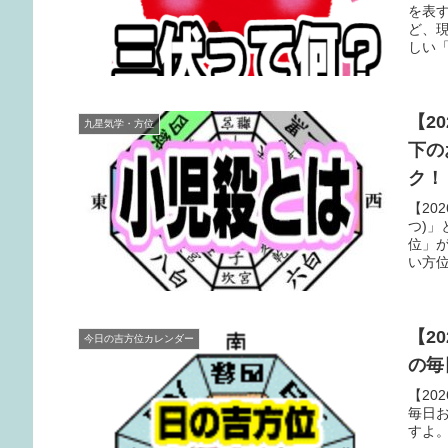
を表
ど、
しい
【2
九星気学・方位
下の
ク！
【20
つ)」
位」
い方
【2
今日の吉方位カレンダー
の毎
【20
毎日
すよ