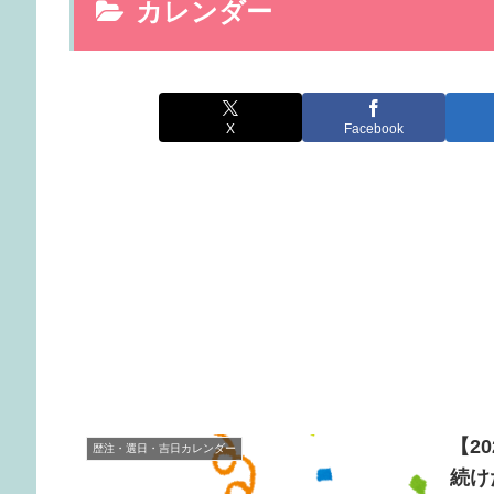
カレンダー
X
Facebook
【2
歴注・選日・吉日カレンダー
続け