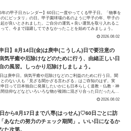
26年の甲子日カレンダー】60日に一度やってくる甲子日。「物事を
るのにピッタリ」の日。甲子園球場の名のように甲子の年、甲子の
縁起が良いとされました。ご自分の運気＋良い運気を取り入れるこ
よって、今まで躊躇してできなかったことを始めてみましょう。
2026.08.02
申日】8月14日(金)は庚申(こうしん)日で要注意の
病気平癒や厄除けなどのために行う、由緒正しい日
自の風習。しっかり厄除けしましょう。
16日は庚申日。病気平癒や厄除けなどのご利益のために行う日。聞
ことのない人も「見ざる聞かざる言わざる」はご存知のはず。実
庚申日って日本独自に発展したいかにも日本らしく道教・仏教・神
民間信仰などなどいろいろな物が複雑に混ざり合った日だったんで
。
2026.08.02
6日から8月17日まで八専(はっせん)♡60日ごとに訪
「あなたの努力のチェック期間」。いい日になるか
なた次第。