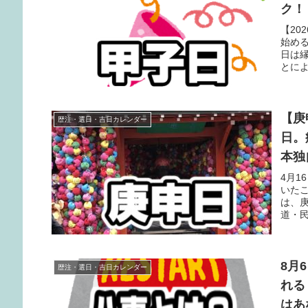
ク！
【20
始め
日は
とに
【庚
歴注・選日・吉日カレンダー
日。
本独
4月
いた
は、
道・
すよ
8月
歴注・選日・吉日カレンダー
れる
はあ