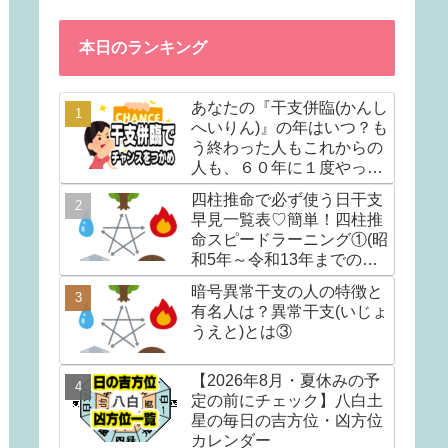
本日のランキング
あなたの『干支併臨(かんし
へいりん)』の年はいつ？も
う終わった人もこれからの
人も、６０年に１度やって
くる人生の転換期を調べて
四柱推命で必ず使う日干支
みませんか？
早見一覧表♡簡単！四柱推
命スピードラーニング①(昭
和5年～令和13年までの早
見表)
暗号異常干支の人の特徴と
有名人は？異常干支(いじょ
うえと)とは③
【2026年8月・夏休みの予
定の前にチェック】八白土
星の毎日の吉方位・凶方位
カレンダー