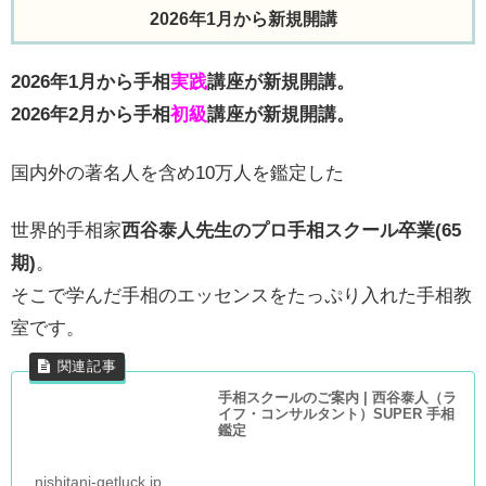
2026年1月から新規開講
2026年1月から手相
実践
講座が新規開講。
2026年2月から手相
初級
講座が新規開講。
国内外の著名人を含め10万人を鑑定した
世界的手相家
西谷泰人先生のプロ手相スクール卒業(65
期)
。
そこで学んだ手相のエッセンスをたっぷり入れた手相教
室です。
手相スクールのご案内 | 西谷泰人（ラ
イフ・コンサルタント）SUPER 手相
鑑定
nishitani-getluck.jp