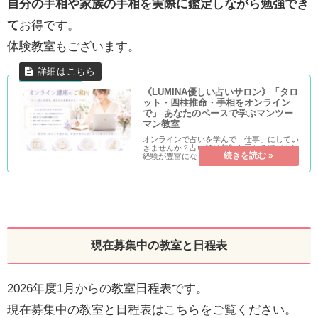
自分の手相や家族の手相を実際に鑑定しながら勉強でき
て
お得です。
体験教室もございます。
《LUMINA優しい占いサロン》「タロ
ット・四柱推命・手相をオンライン
で」 あなたのペースで学ぶマンツー
マン教室
オンラインで占いを学んで「仕事」にしてい
きませんか？占い師は年齢を重ねるほど人生
経験が豊富になり信用度が増すお仕事です。
年金＋〇万円の収入が生涯入ってくることも
可能です。たとえ1万円でも、年金以外が入
ると人生違いますよ♪もちろん現在お仕事中
の方にとっても、副業としてピッタリです。
やってみませんか？オンラインでマンツーマ
ン、顔出しなしなので、すっぴんでも部屋が
ぐちゃぐちゃでもOKです笑
現在募集中の教室と日程表
2026年度1月からの教室日程表です。
現在募集中の教室と日程表はこちらをご覧ください。