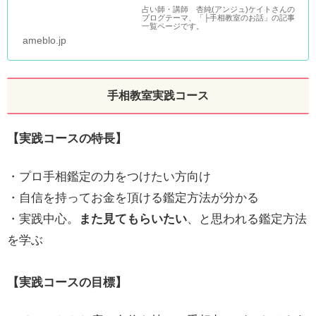
占い師・講師 杏純(アンジュ)ケイトさんの
ブログテーマ、「├手相教室のお話」の記事
一覧ページです。
ameblo.jp
手相教室実践コース
【実践コースの特長】
・プロ手相鑑定の力をつけたい方向け
・自信を持ってお金を頂ける鑑定方法が分かる
・実践中心。
また見てもらいたい
、と思われる鑑定方法
を学ぶ
【実践コースの目標】