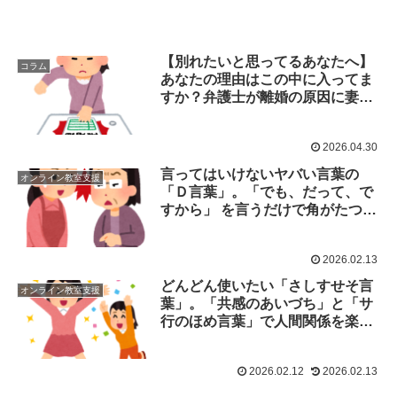
【別れたいと思ってるあなたへ】
コラム
あなたの理由はこの中に入ってま
すか？弁護士が離婚の原因に妻か
ら聞かされる9項目ってなんでしょ
う？
2026.04.30
言ってはいけないヤバい言葉の
オンライン教室支援
「Ｄ言葉」。「でも、だって、で
すから」 を言うだけで角がたつ。
代わりに言いたい「S言葉」って
なんでしょう？
2026.02.13
どんどん使いたい「さしすせそ言
オンライン教室支援
葉」。「共感のあいづち」と「サ
行のほめ言葉」で人間関係を楽し
くしましょう。
2026.02.12
2026.02.13