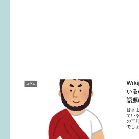
Wi
コラム
いる
語源
皆さま
てい
の平
でし