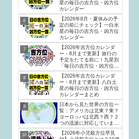
星の毎日の吉方位・凶方位
カレンダー
【2026年8月・夏休みの予
定の前にチェック】一白水
星の毎日の吉方位・凶方位
カレンダー
【2026年吉方位カレンダ
ー・8月まで更新】旅行の
予定をたてる前に！九星別
「毎日の吉方位・凶方位」
カレンダー。吉方位散歩で
【2026年吉方位カレンダ
『運の貯金』をしましょう
ー・8月まで更新】八白土
星の毎日の吉方位・凶方位
カレンダーまとめ
日本から見た世界の方位一
覧：アメリカは北東？東？
ヨーロッパは北西？西？２
つの流派に対応していま
す。
【2026年小児殺方位早見