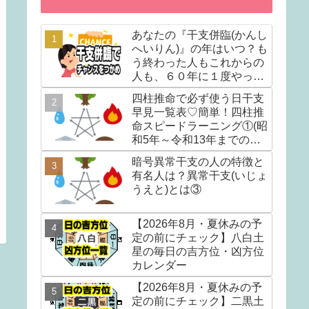
あなたの『干支併臨(かんし
へいりん)』の年はいつ？も
う終わった人もこれからの
人も、６０年に１度やって
くる人生の転換期を調べて
四柱推命で必ず使う日干支
みませんか？
早見一覧表♡簡単！四柱推
命スピードラーニング①(昭
和5年～令和13年までの早
見表)
暗号異常干支の人の特徴と
有名人は？異常干支(いじょ
うえと)とは③
【2026年8月・夏休みの予
定の前にチェック】八白土
星の毎日の吉方位・凶方位
カレンダー
【2026年8月・夏休みの予
定の前にチェック】二黒土