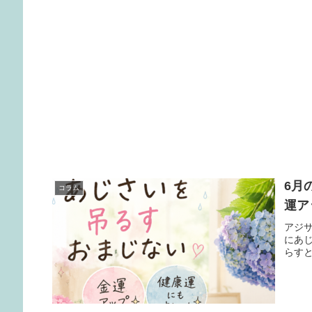
6月
コラム
運ア
アジ
にあ
らす