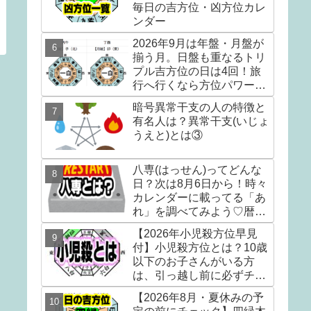
毎日の吉方位・凶方位カレ
ンダー
2026年9月は年盤・月盤が
揃う月。日盤も重なるトリ
プル吉方位の日は4回！旅
行へ行くなら方位パワーマ
ックスの日に出発！(本命星
暗号異常干支の人の特徴と
別・吉方位付き)
有名人は？異常干支(いじょ
うえと)とは③
八専(はっせん)ってどんな
日？次は8月6日から！時々
カレンダーに載ってる「あ
れ」を調べてみよう♡暦注
(れきちゅう)の選日編①
【2026年小児殺方位早見
付】小児殺方位とは？10歳
以下のお子さんがいる方
は、引っ越し前に必ずチェ
ック！！
【2026年8月・夏休みの予