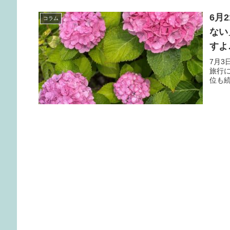
6月
コラム
ない
すよ
7月
旅行
位も