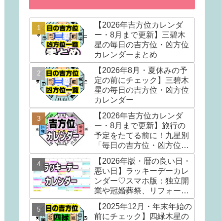
【2026年吉方位カレンダ
ー・8月まで更新】三碧木
星の毎日の吉方位・凶方位
カレンダーまとめ
【2026年8月・夏休みの予
定の前にチェック】三碧木
星の毎日の吉方位・凶方位
カレンダー
【2026年吉方位カレンダ
ー・8月まで更新】旅行の
予定をたてる前に！九星別
「毎日の吉方位・凶方位」
カレンダー。吉方位散歩で
【2026年版・暦の良い日・
『運の貯金』をしましょう
悪い日】ラッキーデーカレ
ンダー♡スマホ版：独立開
業や冠婚葬祭、リフォーム
などの日取りを決める前に
【2025年12月・年末年始の
見てね
前にチェック】四緑木星の