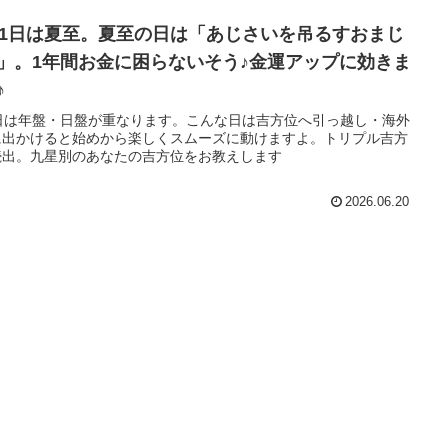
21日は夏至。夏至の日は「あじさいを吊るすおまじ
」。1年間お金に困らないそう♪金運アップに効きま
♪
3日は年盤・日盤が重なります。こんな日は吉方位へ引っ越し・海外
に出かけると始めから楽しくスムーズに動けますよ。トリプル吉方
続出。九星別のあなたの吉方位をお教えします
2026.06.20