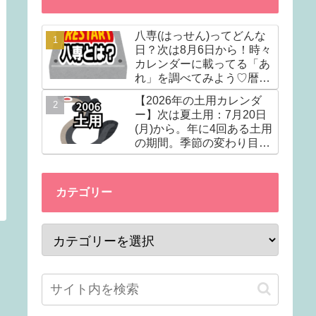
八専(はっせん)ってどんな
日？次は8月6日から！時々
カレンダーに載ってる「あ
れ」を調べてみよう♡暦注
(れきちゅう)の選日編①
【2026年の土用カレンダ
ー】次は夏土用：7月20日
(月)から。年に4回ある土用
の期間。季節の変わり目で
土いじりはダメ。ウナギ以
外に食べると良いものも。
カテゴリー