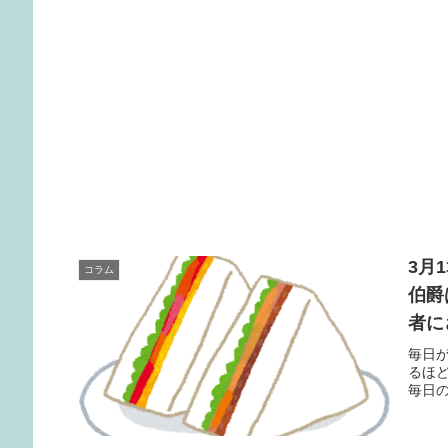
3月
コラム
伯爵
者に
毎日
るほ
毎日