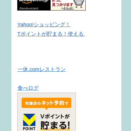
Yahoo!ショッピング！
Tポイントが貯まる！使える
一休.comレストラン
食べログ