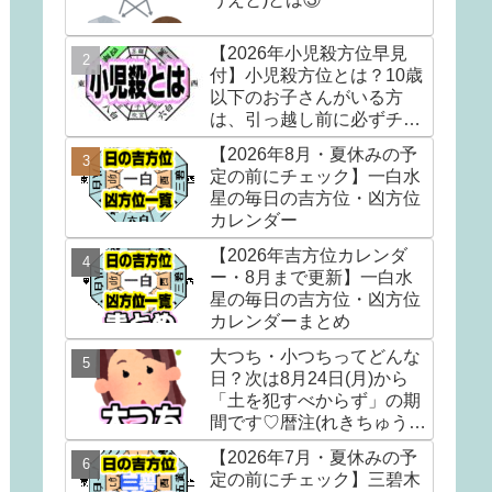
【2026年小児殺方位早見
付】小児殺方位とは？10歳
以下のお子さんがいる方
は、引っ越し前に必ずチェ
ック！！
【2026年8月・夏休みの予
定の前にチェック】一白水
星の毎日の吉方位・凶方位
カレンダー
【2026年吉方位カレンダ
ー・8月まで更新】一白水
星の毎日の吉方位・凶方位
カレンダーまとめ
大つち・小つちってどんな
日？次は8月24日(月)から
「土を犯すべからず」の期
間です♡暦注(れきちゅう)
の選日編③
【2026年7月・夏休みの予
定の前にチェック】三碧木