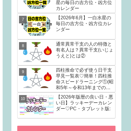
星の毎日の吉方位・凶方位
カレンダー
【2026年6月】一白水星の
毎日の吉方位・凶方位カレ
ンダー
通常異常干支の人の特徴と
有名人は？異常干支(いじょ
うえと)とは②
四柱推命で必ず使う日干支
早見一覧表♡簡単！四柱推
命スピードラーニング①(昭
和5年～令和13年までの早
見表)
【2026年版暦の良い日・悪
い日】ラッキーデーカレン
ダー♡PC・タブレット版: