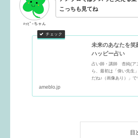
こっちも見てね
ﾊｯﾋﾟｰちゃん
未来のあなたを笑顔
ハッピー占い
占い師・講師 杏純(ア
ら、最初は「偉い先生
だね♪（画像あり）」で
ameblo.jp
目