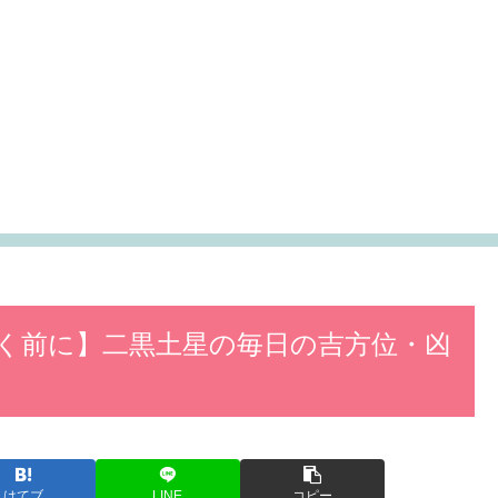
行く前に】二黒土星の毎日の吉方位・凶
はてブ
LINE
コピー