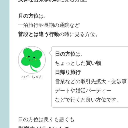
月の方位
は、
一泊旅行や長期の通院など
普段とは違う行動
の時に見る方位。
日の方位
は、
ちょっとした
買い物
日帰り旅行
ﾊｯﾋﾟｰちゃん
営業などの取引先拡大・交渉事
デートや婚活パーティー
などで行くと良い方位です。
日の方位は良くも悪くも