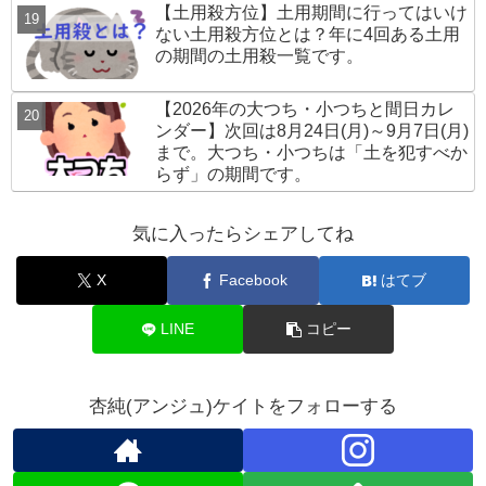
【土用殺方位】土用期間に行ってはいけ
ない土用殺方位とは？年に4回ある土用
の期間の土用殺一覧です。
【2026年の大つち・小つちと間日カレ
ンダー】次回は8月24日(月)～9月7日(月)
まで。大つち・小つちは「土を犯すべか
らず」の期間です。
気に入ったらシェアしてね
X
Facebook
はてブ
LINE
コピー
杏純(アンジュ)ケイトをフォローする