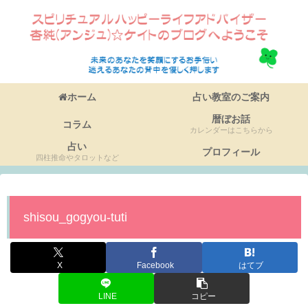
ホーム
占い教室のご案内
暦ぼお話
コラム
カレンダーはこちらから
占い
プロフィール
四柱推命やタロットなど
shisou_gogyou-tuti
X
Facebook
はてブ
LINE
コピー