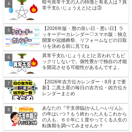
暗号異常干支の人の特徴と有名人は？異
常干支(いじょうえと)とは③
【2026年版・暦の良い日・悪い日】ラ
ッキーデーカレンダー♡スマホ版：独立
開業や冠婚葬祭、リフォームなどの日取
りを決める前に見てね
異常干支(いじょうえと)と言われてもビ
ックリしないで。個性豊かで独自の才能
を開花させる可能性があるんですよ。
【2026年吉方位カレンダー・8月まで更
新】二黒土星の毎日の吉方位・凶方位カ
レンダーまとめ
あなたの『干支併臨(かんしへいりん)』
の年はいつ？もう終わった人もこれから
の人も、６０年に１度やってくる人生の
転換期を調べてみませんか？