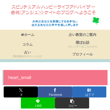
ホーム
占い教室のご案内
暦ぼお話
コラム
カレンダーはこちらから
占い
プロフィール
四柱推命やタロットなど
heart_small
X
Facebook
はてブ
LINE
コピー