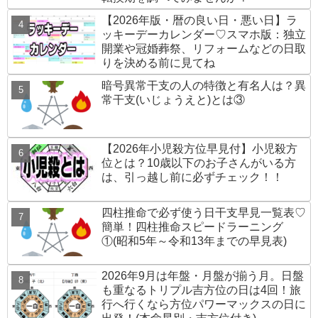
【2026年版・暦の良い日・悪い日】ラ
ッキーデーカレンダー♡スマホ版：独立
開業や冠婚葬祭、リフォームなどの日取
りを決める前に見てね
暗号異常干支の人の特徴と有名人は？異
常干支(いじょうえと)とは③
【2026年小児殺方位早見付】小児殺方
位とは？10歳以下のお子さんがいる方
は、引っ越し前に必ずチェック！！
四柱推命で必ず使う日干支早見一覧表♡
簡単！四柱推命スピードラーニング
①(昭和5年～令和13年までの早見表)
2026年9月は年盤・月盤が揃う月。日盤
も重なるトリプル吉方位の日は4回！旅
行へ行くなら方位パワーマックスの日に