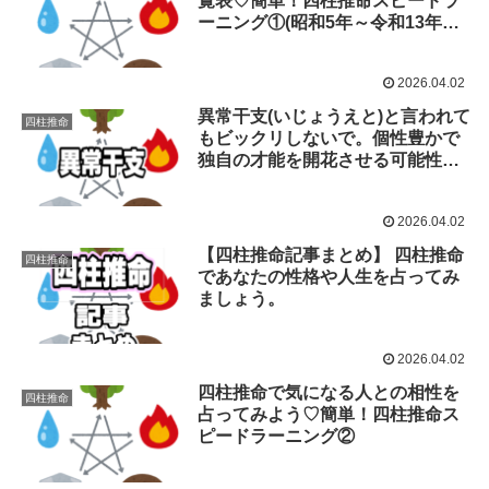
覧表♡簡単！四柱推命スピードラ
ーニング①(昭和5年～令和13年ま
での早見表)
2026.04.02
異常干支(いじょうえと)と言われて
四柱推命
もビックリしないで。個性豊かで
独自の才能を開花させる可能性が
あるんですよ。
2026.04.02
【四柱推命記事まとめ】 四柱推命
四柱推命
であなたの性格や人生を占ってみ
ましょう。
2026.04.02
四柱推命で気になる人との相性を
四柱推命
占ってみよう♡簡単！四柱推命ス
ピードラーニング②