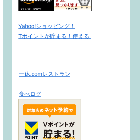
Yahoo!ショッピング！
Tポイントが貯まる！使える
一休.comレストラン
食べログ