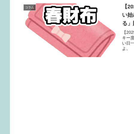
【2
コラム
い始
る」
【20
キー
い日
よ。