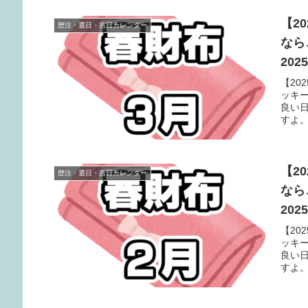
【2
歴注・選日・吉日カレンダー
なら
20
【20
ッキ
良い
すよ
【2
歴注・選日・吉日カレンダー
なら
20
【20
ッキ
良い
すよ