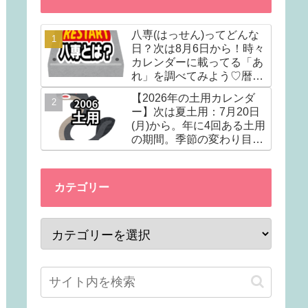
八専(はっせん)ってどんな
日？次は8月6日から！時々
カレンダーに載ってる「あ
れ」を調べてみよう♡暦注
(れきちゅう)の選日編①
【2026年の土用カレンダ
ー】次は夏土用：7月20日
(月)から。年に4回ある土用
の期間。季節の変わり目で
土いじりはダメ。ウナギ以
外に食べると良いものも。
カテゴリー