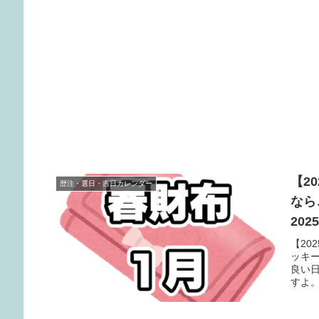
【2
歴注・選日・吉日カレンダー
なら
20
【20
ッキ
良い
すよ