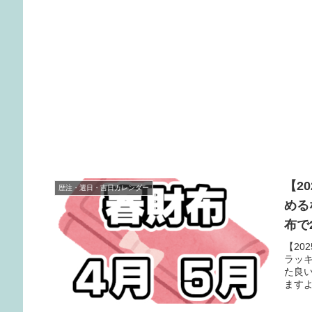
【2
歴注・選日・吉日カレンダー
める
布で
【20
ラッ
た良
ます