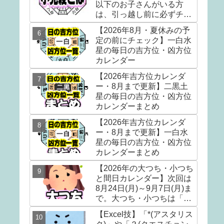
以下のお子さんがいる方
は、引っ越し前に必ずチェ
ック！！
【2026年8月・夏休みの予
定の前にチェック】一白水
星の毎日の吉方位・凶方位
カレンダー
【2026年吉方位カレンダ
ー・8月まで更新】二黒土
星の毎日の吉方位・凶方位
カレンダーまとめ
【2026年吉方位カレンダ
ー・8月まで更新】一白水
星の毎日の吉方位・凶方位
カレンダーまとめ
【2026年の大つち・小つち
と間日カレンダー】次回は
8月24日(月)～9月7日(月)ま
で。大つち・小つちは「土
を犯すべからず」の期間で
【Excel技】「*(アスタリス
す。