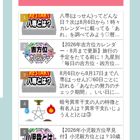
八専(はっせん)ってどんな
日？次は8月6日から！時々
カレンダーに載ってる「あ
れ」を調べてみよう♡暦注
(れきちゅう)の選日編①
【2026年吉方位カレンダ
ー・8月まで更新】旅行の
予定をたてる前に！九星別
「毎日の吉方位・凶方位」
カレンダー。吉方位散歩で
8月6日から8月17日まで八
『運の貯金』をしましょう
専(はっせん)♡60日ごとに
訪れる「あなたの努力のチ
ェック期間」。いい日にな
るかはあなた次第。
暗号異常干支の人の特徴と
有名人は？異常干支(いじょ
うえと)とは③
【2026年小児殺方位早見
付】小児殺方位とは？10歳