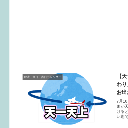
【天
歴注・選日・吉日カレンダー
わり
お出
7月1
まが
ける
い期