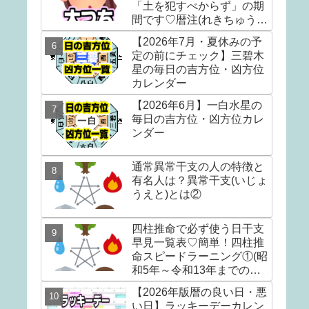
「土を犯すべからず」の期
間です♡暦注(れきちゅう)
の選日編③
【2026年7月・夏休みの予
定の前にチェック】三碧木
星の毎日の吉方位・凶方位
カレンダー
【2026年6月】一白水星の
毎日の吉方位・凶方位カレ
ンダー
通常異常干支の人の特徴と
有名人は？異常干支(いじょ
うえと)とは②
四柱推命で必ず使う日干支
早見一覧表♡簡単！四柱推
命スピードラーニング①(昭
和5年～令和13年までの早
見表)
【2026年版暦の良い日・悪
い日】ラッキーデーカレン