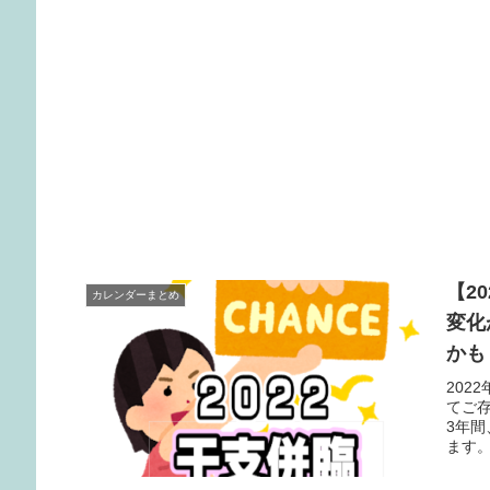
【2
カレンダーまとめ
変化
かも
202
てご
3年
ます
い。