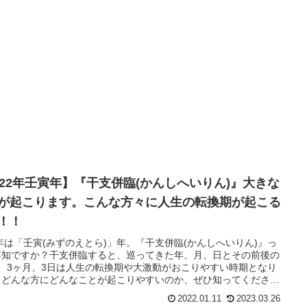
022年壬寅年】『干支併臨(かんしへいりん)』大きな
が起こります。こんな方々に人生の転換期が起こる
！！
2年は「壬寅(みずのえとら)」年。『干支併臨(かんしへいりん)』っ
存知ですか？干支併臨すると、巡ってきた年、月、日とその前後の
間、3ヶ月、3日は人生の転換期や大激動がおこりやすい時期となり
。どんな方にどんなことが起こりやすいのか、ぜひ知ってくださ
あの芸能人も干支併臨しますよ。
2022.01.11
2023.03.26