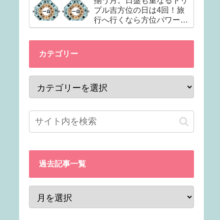
揃う月。日盤も重なるトリ
プル吉方位の日は4回！旅
行へ行くなら方位パワーマ
ックスの日に出発！(本命星
別・吉方位付き)
カテゴリー
過去記事一覧