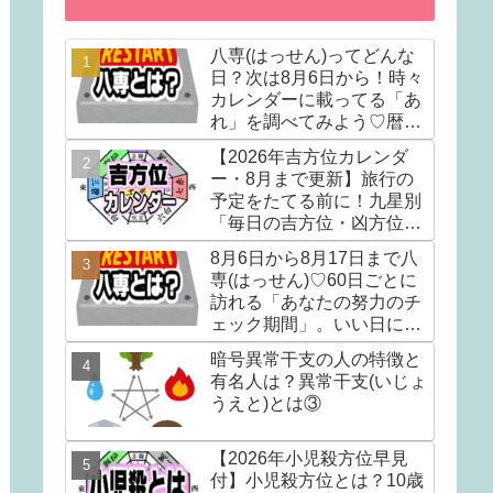
八専(はっせん)ってどんな
日？次は8月6日から！時々
カレンダーに載ってる「あ
れ」を調べてみよう♡暦注
(れきちゅう)の選日編①
【2026年吉方位カレンダ
ー・8月まで更新】旅行の
予定をたてる前に！九星別
「毎日の吉方位・凶方位」
カレンダー。吉方位散歩で
8月6日から8月17日まで八
『運の貯金』をしましょう
専(はっせん)♡60日ごとに
訪れる「あなたの努力のチ
ェック期間」。いい日にな
るかはあなた次第。
暗号異常干支の人の特徴と
有名人は？異常干支(いじょ
うえと)とは③
【2026年小児殺方位早見
付】小児殺方位とは？10歳