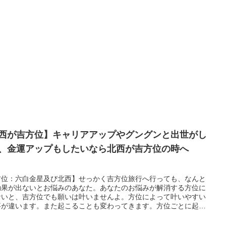
西が吉方位】キャリアアップやグングンと出世がし
、金運アップもしたいなら北西が吉方位の時へ
！
方位：六白金星及び北西】せっかく吉方位旅行へ行っても、なんと
効果が出ないとお悩みのあなた。あなたのお悩みが解消する方位に
ないと、吉方位でも願いは叶いませんよ。方位によって叶いやすい
事が違います。また起こることも変わってきます。方位ごとに起こ
ッキーパワーを存分に活かせる吉方位旅行を計画して、あなたの運
グイグイアップ！