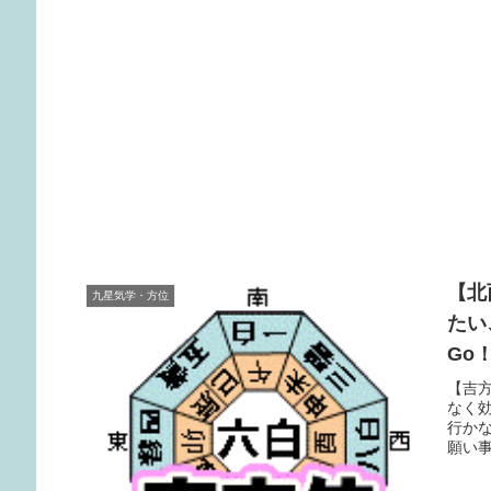
【北
九星気学・方位
たい
Go
【吉
なく
行か
願い
るラ
気を