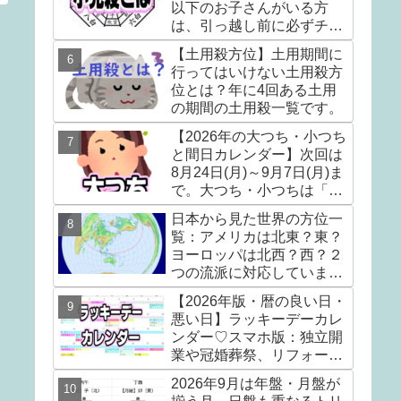
以下のお子さんがいる方
は、引っ越し前に必ずチェ
ック！！
【土用殺方位】土用期間に
行ってはいけない土用殺方
位とは？年に4回ある土用
の期間の土用殺一覧です。
【2026年の大つち・小つち
と間日カレンダー】次回は
8月24日(月)～9月7日(月)ま
で。大つち・小つちは「土
を犯すべからず」の期間で
日本から見た世界の方位一
す。
覧：アメリカは北東？東？
ヨーロッパは北西？西？２
つの流派に対応していま
す。
【2026年版・暦の良い日・
悪い日】ラッキーデーカレ
ンダー♡スマホ版：独立開
業や冠婚葬祭、リフォーム
などの日取りを決める前に
2026年9月は年盤・月盤が
見てね