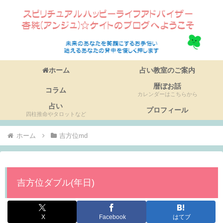
ホーム
占い教室のご案内
暦ぼお話
コラム
カレンダーはこちらから
占い
プロフィール
四柱推命やタロットなど
ホーム
吉方位md
吉方位ダブル(年日)
X
Facebook
はてブ