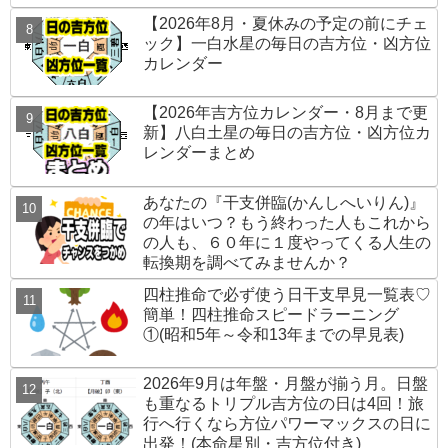
【2026年8月・夏休みの予定の前にチェ
ック】一白水星の毎日の吉方位・凶方位
カレンダー
【2026年吉方位カレンダー・8月まで更
新】八白土星の毎日の吉方位・凶方位カ
レンダーまとめ
あなたの『干支併臨(かんしへいりん)』
の年はいつ？もう終わった人もこれから
の人も、６０年に１度やってくる人生の
転換期を調べてみませんか？
四柱推命で必ず使う日干支早見一覧表♡
簡単！四柱推命スピードラーニング
①(昭和5年～令和13年までの早見表)
2026年9月は年盤・月盤が揃う月。日盤
も重なるトリプル吉方位の日は4回！旅
行へ行くなら方位パワーマックスの日に
出発！(本命星別・吉方位付き)