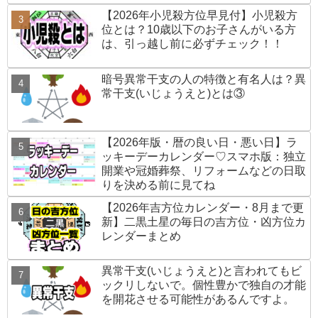
【2026年小児殺方位早見付】小児殺方
位とは？10歳以下のお子さんがいる方
は、引っ越し前に必ずチェック！！
暗号異常干支の人の特徴と有名人は？異
常干支(いじょうえと)とは③
【2026年版・暦の良い日・悪い日】ラ
ッキーデーカレンダー♡スマホ版：独立
開業や冠婚葬祭、リフォームなどの日取
りを決める前に見てね
【2026年吉方位カレンダー・8月まで更
新】二黒土星の毎日の吉方位・凶方位カ
レンダーまとめ
異常干支(いじょうえと)と言われてもビ
ックリしないで。個性豊かで独自の才能
を開花させる可能性があるんですよ。