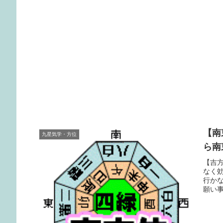
【南
九星気学・方位
ら南
【吉
なく
行か
願い
るラ
気を