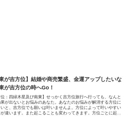
東が吉方位】結婚や商売繁盛、金運アップしたいな
東が吉方位の時へGo！
方位：四緑木星及び南東】せっかく吉方位旅行へ行っても、なんと
効果が出ないとお悩みのあなた。あなたのお悩みが解消する方位に
ないと、吉方位でも願いは叶いませんよ。方位によって叶いやすい
事が違います。また起こることも変わってきます。方位ごとに起こ
ッキーパワーを存分に活かせる吉方位旅行を計画して、あなたの運
グイグイアップ！