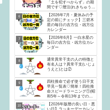
「土を犯すべからず」の期
間です♡暦注(れきちゅう)
の選日編③
【2026年7月・夏休みの予
定の前にチェック】三碧木
星の毎日の吉方位・凶方位
カレンダー
【2026年6月】一白水星の
毎日の吉方位・凶方位カレ
ンダー
通常異常干支の人の特徴と
有名人は？異常干支(いじょ
うえと)とは②
四柱推命で必ず使う日干支
早見一覧表♡簡単！四柱推
命スピードラーニング①(昭
和5年～令和13年までの早
見表)
【2026年版暦の良い日・悪
い日】ラッキーデーカレン